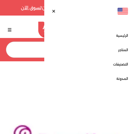
أقوى عروض فارفيتش حتى 70% الآن!
تسوق الآن
الرئيسية
بحث
المتاجر
التصنيفات
الرئيسية
المتاجر
بريدفاست - Breadfast
المدونة